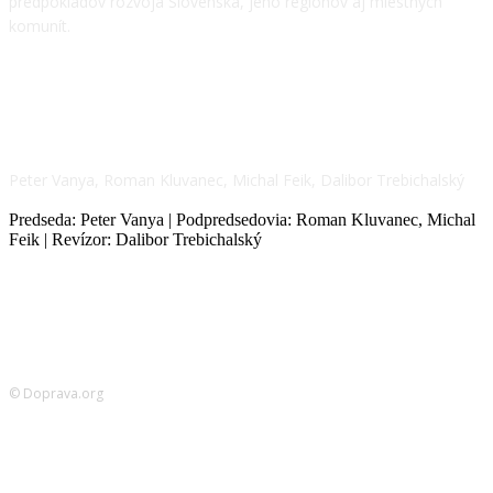
predpokladov rozvoja Slovenska, jeho regiónov aj miestnych
komunít.
NÁŠ TÍM
Peter Vanya, Roman Kluvanec, Michal Feik, Dalibor Trebichalský
Predseda: Peter Vanya | Podpredsedovia: Roman Kluvanec, Michal
Feik | Revízor: Dalibor Trebichalský
© Doprava.org