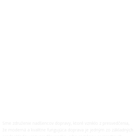
O NÁS
Sme združenie nadšencov dopravy, ktoré vzniklo z presvedčenia,
že moderná a kvalitne fungujúca doprava je jedným zo základných