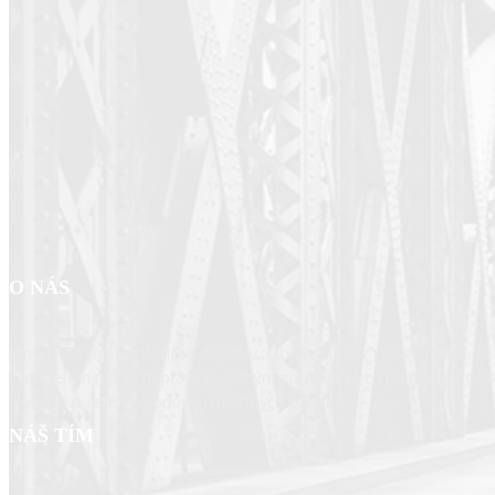
O NÁS
Sme združenie nadšencov dopravy, ktoré vzniklo z presvedčenia, ž
kvalitne fungujúca doprava je jedným zo základných predpokladov 
Slovenska, jeho regiónov aj miestnych komunít.
NÁŠ TÍM