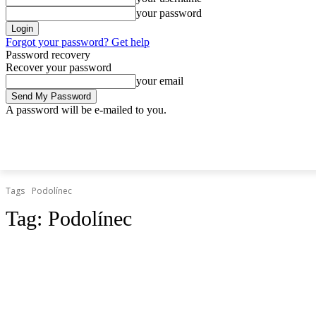
your password
Forgot your password? Get help
Password recovery
Recover your password
your email
A password will be e-mailed to you.
piatok, 10 apríla, 2026
Sign in / Join
Doprava.org
Cesty
Železn
DOPRAVA.ORG
CESTY
ŽELEZNICE
HROMADNÁ
Tags
Podolínec
Tag:
Podolínec