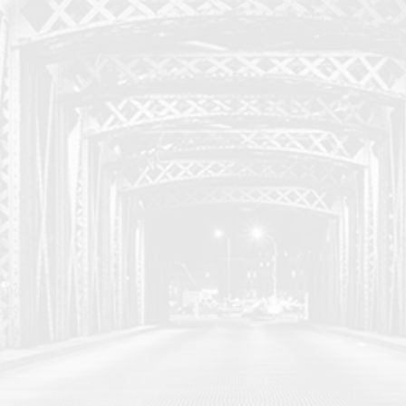
e moderná a
rozvoja