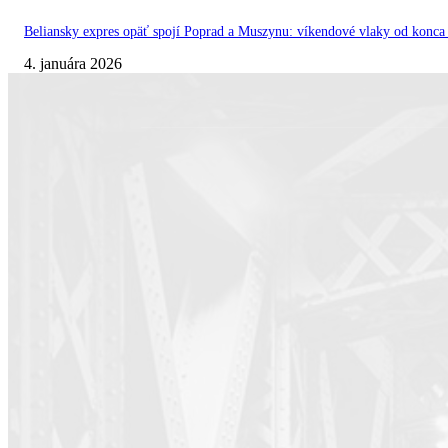
Beliansky expres opäť spojí Poprad a Muszynu: víkendové vlaky od konc
4. januára 2026