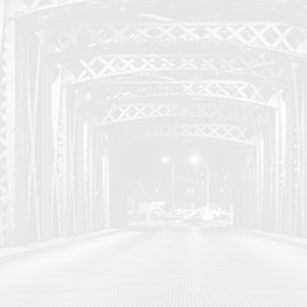
a kvalitne
 jeho regiónov aj