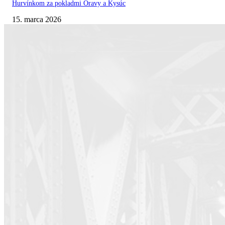
Hurvínkom za pokladmi Oravy a Kysúc
15. marca 2026