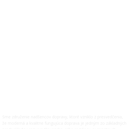
O NÁS
Sme združenie nadšencov dopravy, ktoré vzniklo z presvedčenia,
že moderná a kvalitne fungujúca doprava je jedným zo základných