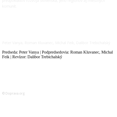
predpokladov rozvoja Slovenska, jeho regiónov aj miestnych
komunít.
NÁŠ TÍM
Peter Vanya, Roman Kluvanec, Michal Feik, Dalibor Trebichalský
Predseda: Peter Vanya | Podpredsedovia: Roman Kluvanec, Michal
Feik | Revízor: Dalibor Trebichalský
© Doprava.org