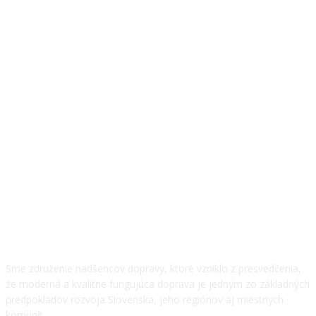
O NÁS
Sme združenie nadšencov dopravy, ktoré vzniklo z presvedčenia,
že moderná a kvalitne fungujúca doprava je jedným zo základných
predpokladov rozvoja Slovenska, jeho regiónov aj miestnych
komunít.