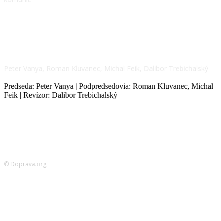
NÁŠ TÍM
Peter Vanya, Roman Kluvanec, Michal Feik, Dalibor Trebichalský
Predseda: Peter Vanya | Podpredsedovia: Roman Kluvanec, Michal
Feik | Revízor: Dalibor Trebichalský
© Doprava.org