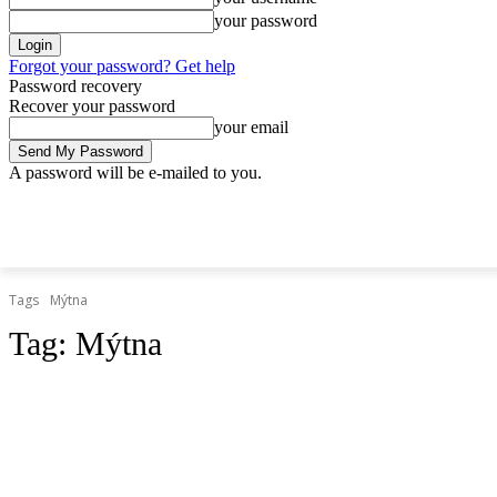
your password
Forgot your password? Get help
Password recovery
Recover your password
your email
A password will be e-mailed to you.
piatok, 10 apríla, 2026
Sign in / Join
Doprava.org
Cesty
Železn
DOPRAVA.ORG
CESTY
ŽELEZNICE
HROMADNÁ
Tags
Mýtna
Tag:
Mýtna