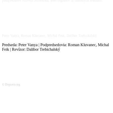
predpokladov rozvoja Slovenska, jeho regiónov aj miestnych komunít.
NÁŠ TÍM
Peter Vanya, Roman Kluvanec, Michal Feik, Dalibor Trebichalský
Predseda: Peter Vanya | Podpredsedovia: Roman Kluvanec, Michal
Feik | Revízor: Dalibor Trebichalský
© Doprava.org