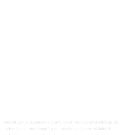
O NÁS
Sme združenie nadšencov dopravy, ktoré vzniklo z presvedčenia, že
moderná a kvalitne fungujúca doprava je jedným zo základných