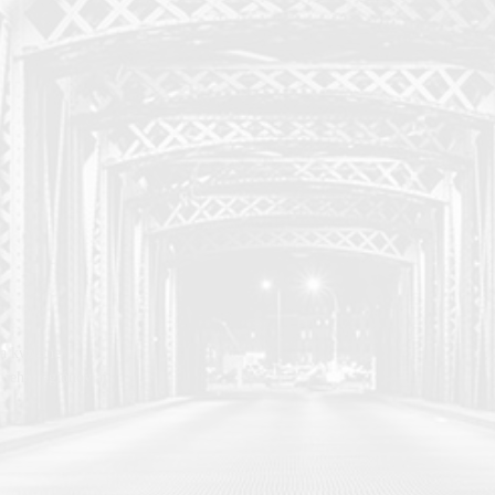
a kvalitne
 jeho regiónov aj