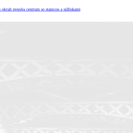
 okruh prepája centrum so stanicou a sídliskami