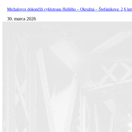
Michalovce dokončili cyklotrasu Hollého – Okružná – Štefánikova: 2,6 km
30. marca 2026