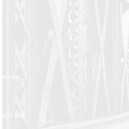
O NÁS
Sme združenie nadšencov dopravy, ktoré vzniklo z presvedčenia, že moderná 
fungujúca doprava je jedným zo základných predpokladov rozvoja Slovenska,
miestnych komunít.
NÁŠ TÍM