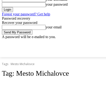
your password
Forgot your password? Get help
Password recovery
Recover your password
your email
A password will be e-mailed to you.
štvrtok, 9 apríla, 2026
Sign in / Join
Doprava.org
Cesty
Železni
DOPRAVA.ORG
CESTY
ŽELEZNICE
HROMADNÁ
Tags
Mesto Michalovce
Tag:
Mesto Michalovce