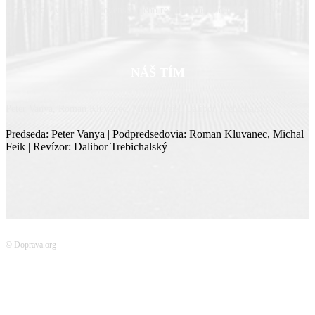
predpokladov rozvoja Slovenska, jeho regiónov aj miestnych komunít.
NÁŠ TÍM
Peter Vanya, Roman Kluvanec, Michal Feik, Dalibor Trebichalský
Predseda: Peter Vanya | Podpredsedovia: Roman Kluvanec, Michal
Feik | Revízor: Dalibor Trebichalský
© Doprava.org