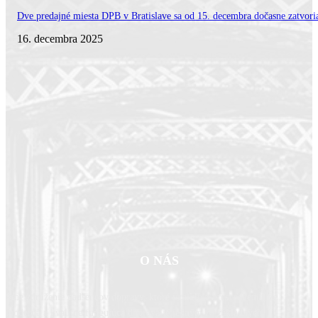
Dve predajné miesta DPB v Bratislave sa od 15. decembra dočasne zatvori
16. decembra 2025
O NÁS
Sme združenie nadšencov dopravy, ktoré vzniklo z presvedčenia, že
moderná a kvalitne fungujúca doprava je jedným zo základných