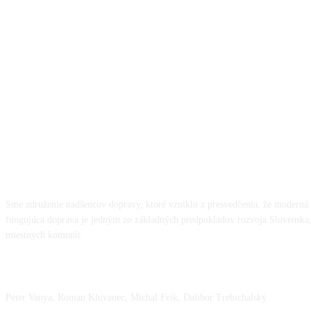
O NÁS
Sme združenie nadšencov dopravy, ktoré vzniklo z presvedčenia, že moderná 
fungujúca doprava je jedným zo základných predpokladov rozvoja Slovenska,
miestnych komunít.
NÁŠ TÍM
Peter Vanya, Roman Kluvanec, Michal Feik, Dalibor Trebichalský