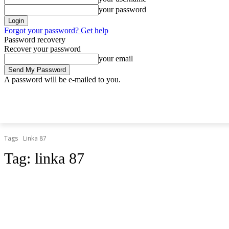
your password
Forgot your password? Get help
Password recovery
Recover your password
your email
A password will be e-mailed to you.
štvrtok, 9 apríla, 2026
Sign in / Join
Doprava.org
Cesty
Železni
DOPRAVA.ORG
CESTY
ŽELEZNICE
HROMADNÁ
Tags
Linka 87
Tag:
linka 87