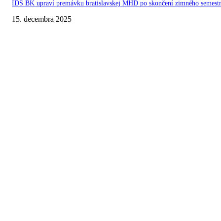
IDS BK upraví premávku bratislavskej MHD po skončení zimného semest
15. decembra 2025