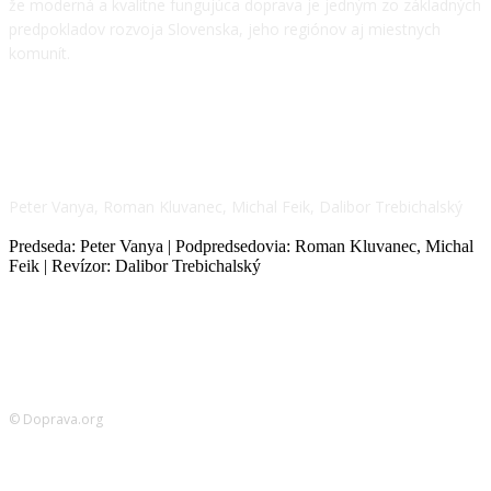
že moderná a kvalitne fungujúca doprava je jedným zo základných
predpokladov rozvoja Slovenska, jeho regiónov aj miestnych
komunít.
NÁŠ TÍM
Peter Vanya, Roman Kluvanec, Michal Feik, Dalibor Trebichalský
Predseda: Peter Vanya | Podpredsedovia: Roman Kluvanec, Michal
Feik | Revízor: Dalibor Trebichalský
© Doprava.org