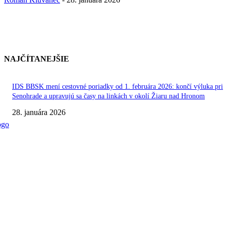
NAJČÍTANEJŠIE
IDS BBSK mení cestovné poriadky od 1. februára 2026: končí výluka pri
Senohrade a upravujú sa časy na linkách v okolí Žiaru nad Hronom
28. januára 2026