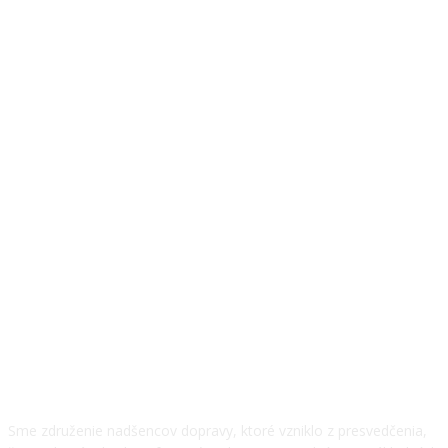
O NÁS
Sme združenie nadšencov dopravy, ktoré vzniklo z presvedčenia,