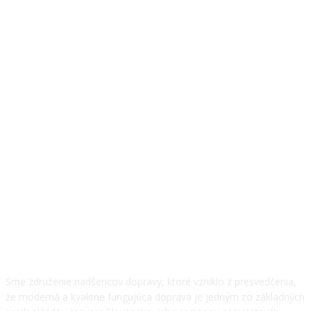
O NÁS
Sme združenie nadšencov dopravy, ktoré vzniklo z presvedčenia,
že moderná a kvalitne fungujúca doprava je jedným zo základných