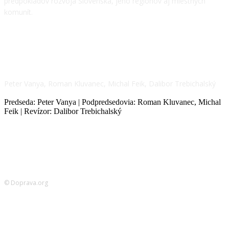
predpokladov rozvoja Slovenska, jeho regiónov aj miestnych
komunít.
NÁŠ TÍM
Peter Vanya, Roman Kluvanec, Michal Feik, Dalibor Trebichalský
Predseda: Peter Vanya | Podpredsedovia: Roman Kluvanec, Michal
Feik | Revízor: Dalibor Trebichalský
© Doprava.org