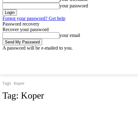
your password
Forgot your password? Get help
Password recovery
Recover your password
your email
A password will be e-mailed to you.
nedeľa, 12 apríla, 2026
Sign in / Join
Doprava.org
Cesty
Železn
DOPRAVA.ORG
CESTY
ŽELEZNICE
HROMADNÁ
Tags
Koper
Tag:
Koper