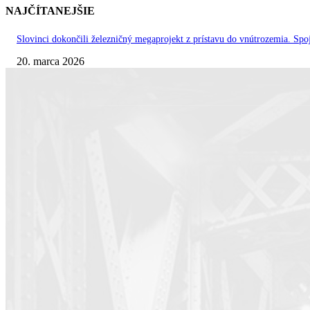
NAJČÍTANEJŠIE
Slovinci dokončili železničný megaprojekt z prístavu do vnútrozemia. Sp
20. marca 2026