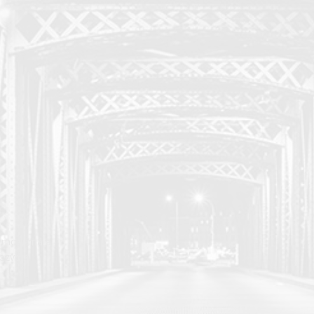
e moderná a
rozvoja