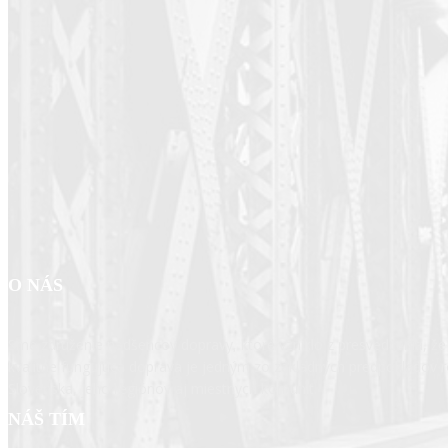
O NÁS
Sme združenie nadšencov dopravy, ktoré vzniklo z presvedčenia, ž
kvalitne fungujúca doprava je jedným zo základných predpokladov 
Slovenska, jeho regiónov aj miestnych komunít.
NÁŠ TÍM