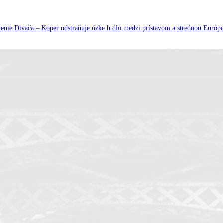
ojenie Divača – Koper odstraňuje úzke hrdlo medzi prístavom a strednou Európ