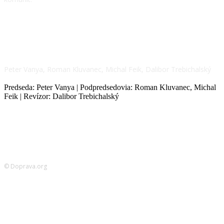
NÁŠ TÍM
Peter Vanya, Roman Kluvanec, Michal Feik, Dalibor Trebichalský
Predseda: Peter Vanya | Podpredsedovia: Roman Kluvanec, Michal
Feik | Revízor: Dalibor Trebichalský
© Doprava.org