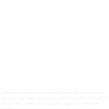
O NÁS
Sme združenie nadšencov dopravy, ktoré vzniklo z presvedčenia,
že moderná a kvalitne fungujúca doprava je jedným zo základných
predpokladov rozvoja Slovenska, jeho regiónov aj miestnych
komunít.