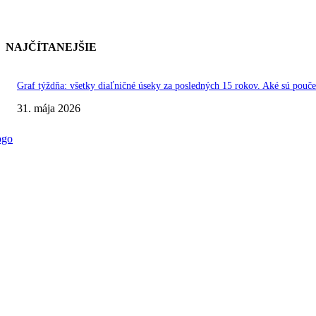
NAJČÍTANEJŠIE
Graf týždňa: všetky diaľničné úseky za posledných 15 rokov. Aké sú pouče
31. mája 2026