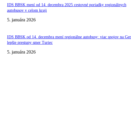
IDS BBSK mení od 14. decembra 2025 cestovné poriadky regionálnych
autobusov v celom kraji
5. januára 2026
IDS BBSK od 14. decembra mení regionálne autobusy: viac spojov na Ge
lepšie prestupy smer Turiec
5. januára 2026