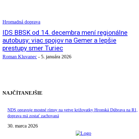
Hromadná doprava
IDS BBSK od 14. decembra mení regionálne
autobusy: viac spojov na Gemer a lepšie
prestupy smer Turiec
Roman Kluvanec
-
5. januára 2026
NAJČÍTANEJŠIE
NDS opravuje mostné rímsy na vetve križovatky Hronská Dúbrava na R1,
doprava má zostať zachovaná
30. marca 2026