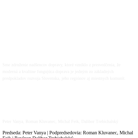
O NÁS
Sme združenie nadšencov dopravy, ktoré vzniklo z presvedčenia, že
moderná a kvalitne fungujúca doprava je jedným zo základných
predpokladov rozvoja Slovenska, jeho regiónov aj miestnych komunít.
NÁŠ TÍM
Peter Vanya, Roman Kluvanec, Michal Feik, Dalibor Trebichalský
Predseda: Peter Vanya | Podpredsedovia: Roman Kluvanec, Michal