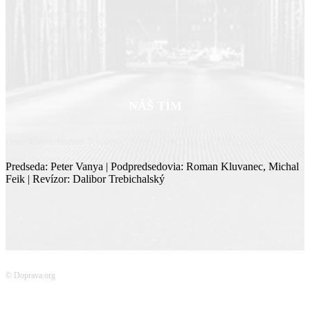
Sme združenie nadšencov dopravy, ktoré vzniklo z presvedčenia, že
moderná a kvalitne fungujúca doprava je jedným zo základných
predpokladov rozvoja Slovenska, jeho regiónov aj miestnych komunít.
NÁŠ TÍM
Peter Vanya, Roman Kluvanec, Michal Feik, Dalibor Trebichalský
Predseda: Peter Vanya | Podpredsedovia: Roman Kluvanec, Michal
Feik | Revízor: Dalibor Trebichalský
© Doprava.org