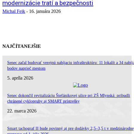
modernizácie tratí a bezpečnosti
Michal Feik
-
16. januára 2026
NAJČÍTANEJŠIE
Senec začal budovať verejnú nabíjaciu infraštruktúru: 11 lokalít a 34 nabíj
bodov naprieč mestom
5. apríla 2026
Senec dokončil revitalizáciu Štefánikovej ulice pri ZŠ Mlynská: pribudli
chránené cyklopruhy aj SMART prístrešky
22. marca 2026
Smart tachograf II bude povinný aj pre dodávky 2,5–3,5 t v medzinárodne