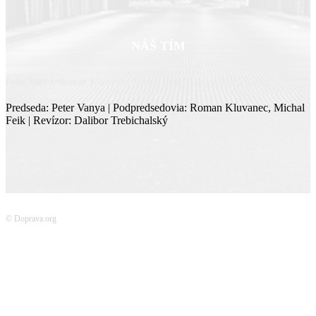
NÁŠ TÍM
Peter Vanya, Roman Kluvanec, Michal Feik, Dalibor Trebichalský
Predseda: Peter Vanya | Podpredsedovia: Roman Kluvanec, Michal
Feik | Revízor: Dalibor Trebichalský
© Doprava.org