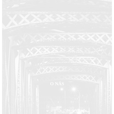
O NÁS
Sme združenie nadšencov dopravy, ktoré vzniklo z presvedčenia, že
moderná a kvalitne fungujúca doprava je jedným zo základných
predpokladov rozvoja Slovenska, jeho regiónov aj miestnych komunít.