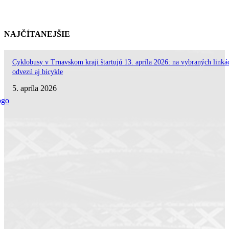
NAJČÍTANEJŠIE
Cyklobusy v Trnavskom kraji štartujú 13. apríla 2026: na vybraných linká
odvezú aj bicykle
5. apríla 2026