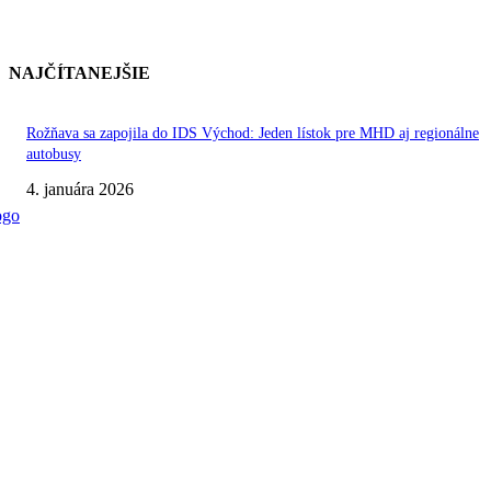
NAJČÍTANEJŠIE
Rožňava sa zapojila do IDS Východ: Jeden lístok pre MHD aj regionálne
autobusy
4. januára 2026