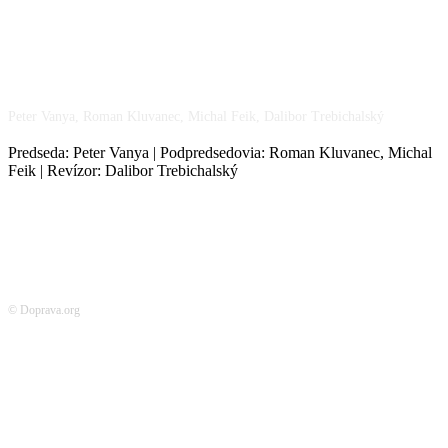
NÁŠ TÍM
Peter Vanya, Roman Kluvanec, Michal Feik, Dalibor Trebichalský
Predseda: Peter Vanya | Podpredsedovia: Roman Kluvanec, Michal
Feik | Revízor: Dalibor Trebichalský
© Doprava.org