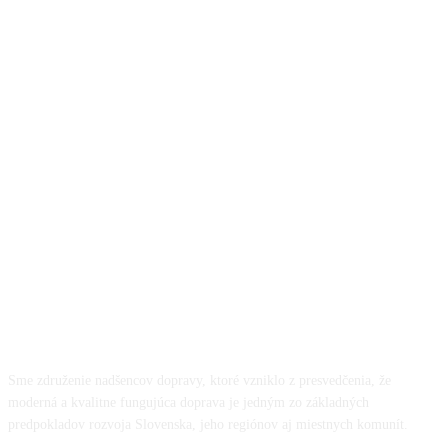
O NÁS
Sme združenie nadšencov dopravy, ktoré vzniklo z presvedčenia, že
moderná a kvalitne fungujúca doprava je jedným zo základných
predpokladov rozvoja Slovenska, jeho regiónov aj miestnych komunít.