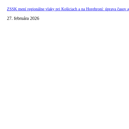
ZSSK mení regionálne vlaky pri Košiciach a na Horehroní: úprava časov 
27. februára 2026