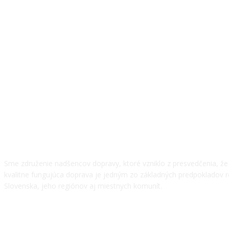
O NÁS
Sme združenie nadšencov dopravy, ktoré vzniklo z presvedčenia, ž
kvalitne fungujúca doprava je jedným zo základných predpokladov 
Slovenska, jeho regiónov aj miestnych komunít.
NÁŠ TÍM