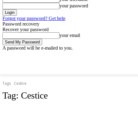
your password
Forgot your password? Get help
Password recovery
Recover your password
your email
A password will be e-mailed to you.
štvrtok, 9 apríla, 2026
Sign in / Join
Doprava.org
Cesty
Železni
DOPRAVA.ORG
CESTY
ŽELEZNICE
HROMADNÁ
Tags
Cestice
Tag:
Cestice