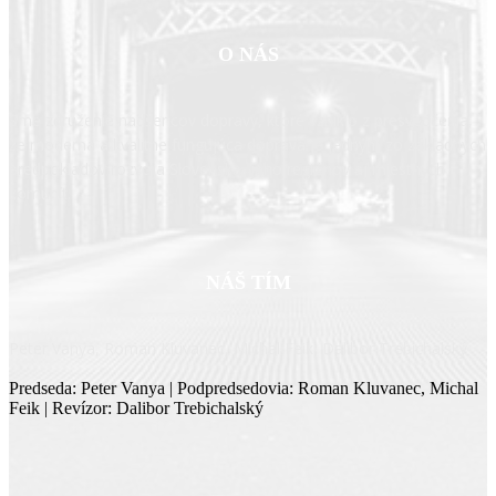
O NÁS
Sme združenie nadšencov dopravy, ktoré vzniklo z presvedčenia,
že moderná a kvalitne fungujúca doprava je jedným zo základných
predpokladov rozvoja Slovenska, jeho regiónov aj miestnych
komunít.
NÁŠ TÍM
Peter Vanya, Roman Kluvanec, Michal Feik, Dalibor Trebichalský
Predseda: Peter Vanya | Podpredsedovia: Roman Kluvanec, Michal
Feik | Revízor: Dalibor Trebichalský