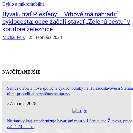
Cyklo a mikromobilita
Bývalú trať Piešťany – Vrbové má nahradiť
cyklocesta: obce začali stavať „Zelenú cestu“ v
koridore železnice
Michal Feik
-
25. februára 2024
NAJČÍTANEJŠIE
Senica otvorila nové spoločné cyklochodníky na Hviezdoslavovej a Štefán
ulici, pribudli aj bezpečnostné úpravy
27. marca 2026
Nitriansky kraj zmodernizuje havarijný most v Lúčnici nad Žitavou, práce
začnú 23. marca