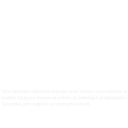
O NÁS
Sme združenie nadšencov dopravy, ktoré vzniklo z presvedčenia, ž
kvalitne fungujúca doprava je jedným zo základných predpokladov 
Slovenska, jeho regiónov aj miestnych komunít.
NÁŠ TÍM