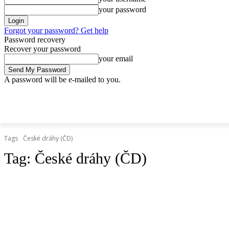
your password
Forgot your password? Get help
Password recovery
Recover your password
your email
A password will be e-mailed to you.
štvrtok, 9 apríla, 2026
Sign in / Join
Doprava.org
Cesty
Železni
DOPRAVA.ORG
CESTY
ŽELEZNICE
HROMADNÁ
Tags
České dráhy (ČD)
Tag:
České dráhy (ČD)