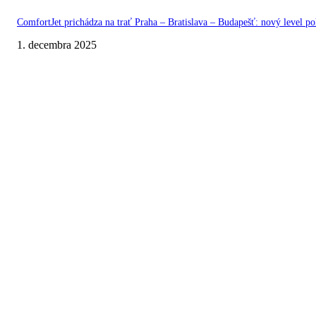
ComfortJet prichádza na trať Praha – Bratislava – Budapešť: nový level p
1. decembra 2025