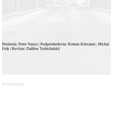
NÁŠ TÍM
Peter Vanya, Roman Kluvanec, Michal Feik, Dalibor Trebichalský
Predseda: Peter Vanya | Podpredsedovia: Roman Kluvanec, Michal
Feik | Revízor: Dalibor Trebichalský
© Doprava.org