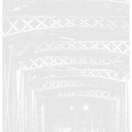
O NÁS
Sme združenie nadšencov dopravy, ktoré vzniklo z presvedčenia,
že moderná a kvalitne fungujúca doprava je jedným zo základných
predpokladov rozvoja Slovenska, jeho regiónov aj miestnych
komunít.