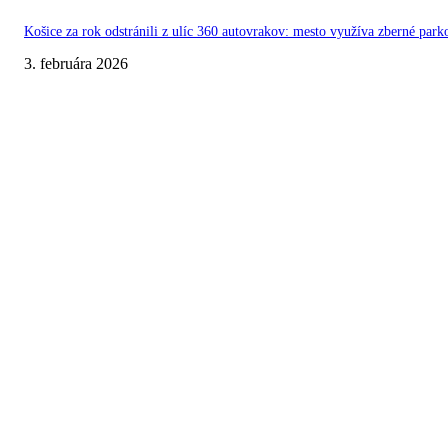
Košice za rok odstránili z ulíc 360 autovrakov: mesto využíva zberné pa
3. februára 2026