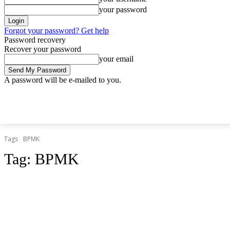
your password
Forgot your password? Get help
Password recovery
Recover your password
your email
A password will be e-mailed to you.
štvrtok, 9 apríla, 2026
Sign in / Join
Doprava.org
Cesty
Železni
DOPRAVA.ORG
CESTY
ŽELEZNICE
HROMADNÁ
Tags
BPMK
Tag:
BPMK