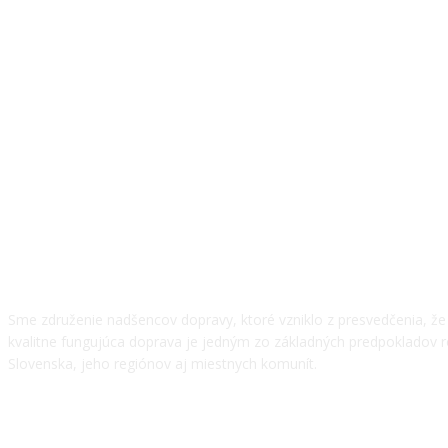
O NÁS
Sme združenie nadšencov dopravy, ktoré vzniklo z presvedčenia, ž
kvalitne fungujúca doprava je jedným zo základných predpokladov 
Slovenska, jeho regiónov aj miestnych komunít.
NÁŠ TÍM