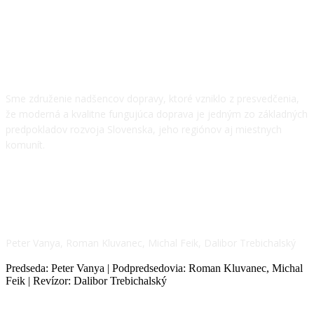
O NÁS
Sme združenie nadšencov dopravy, ktoré vzniklo z presvedčenia,
že moderná a kvalitne fungujúca doprava je jedným zo základných
predpokladov rozvoja Slovenska, jeho regiónov aj miestnych
komunít.
NÁŠ TÍM
Peter Vanya, Roman Kluvanec, Michal Feik, Dalibor Trebichalský
Predseda: Peter Vanya | Podpredsedovia: Roman Kluvanec, Michal
Feik | Revízor: Dalibor Trebichalský