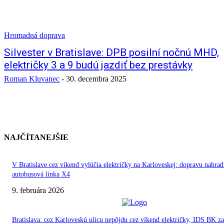
Hromadná doprava
Silvester v Bratislave: DPB posilní nočnú MHD,
električky 3 a 9 budú jazdiť bez prestávky
Roman Kluvanec
-
30. decembra 2025
NAJČÍTANEJŠIE
V Bratislave cez víkend vylúčia električky na Karloveskej: dopravu nahrad
autobusová linka X4
9. februára 2026
Bratislava: cez Karloveskú ulicu nepôjdu cez víkend električky, IDS BK z