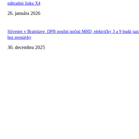
náhradnú linku X4
26. januára 2026
Silvester v Bratislave: DPB posilní nočnú MHD, električky 3 a 9 budú jaz
bez prestávky
30. decembra 2025