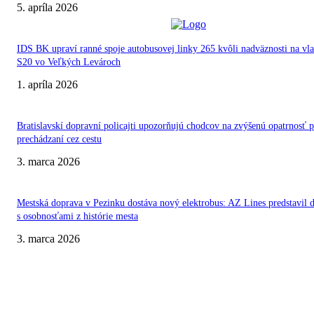
5. apríla 2026
IDS BK upraví ranné spoje autobusovej linky 265 kvôli nadväznosti na vl
S20 vo Veľkých Levároch
1. apríla 2026
Bratislavskí dopravní policajti upozorňujú chodcov na zvýšenú opatrnosť p
prechádzaní cez cestu
3. marca 2026
Mestská doprava v Pezinku dostáva nový elektrobus: AZ Lines predstavil d
s osobnosťami z histórie mesta
3. marca 2026