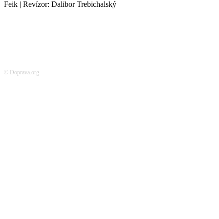
Feik | Revízor: Dalibor Trebichalský
© Doprava.org