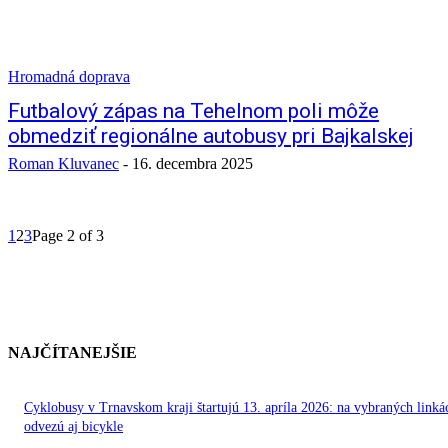
Hromadná doprava
Futbalový zápas na Tehelnom poli môže
obmedziť regionálne autobusy pri Bajkalskej
Roman Kluvanec
-
16. decembra 2025
1
2
3
Page 2 of 3
NAJČÍTANEJŠIE
Cyklobusy v Trnavskom kraji štartujú 13. apríla 2026: na vybraných linká
odvezú aj bicykle