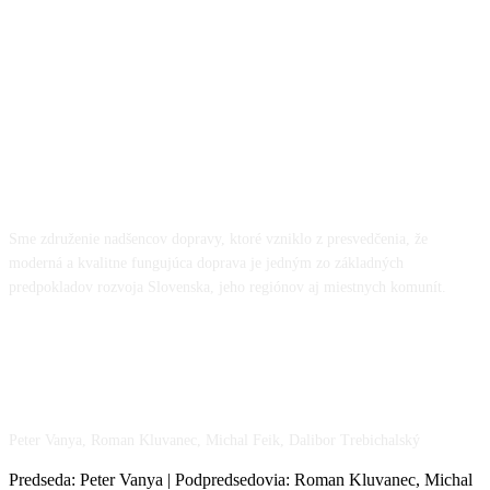
O NÁS
Sme združenie nadšencov dopravy, ktoré vzniklo z presvedčenia, že
moderná a kvalitne fungujúca doprava je jedným zo základných
predpokladov rozvoja Slovenska, jeho regiónov aj miestnych komunít.
NÁŠ TÍM
Peter Vanya, Roman Kluvanec, Michal Feik, Dalibor Trebichalský
Predseda: Peter Vanya | Podpredsedovia: Roman Kluvanec, Michal