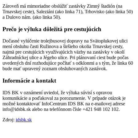
Zároveň má mimoriadne obslúžiť zastávky Zimný štadión (na
Trnavskej ceste), Saleziáni (ako linka 71), Trhovisko (ako linka 50)
a Dulovo nám. (ako linka 50).
Prečo je výluka dôležitá pre cestujúcich
Dočasné vylúčenie trolejbusovej dopravy na Svätoplukovej ulici
mení obsluhu časti Ružinova a širšieho okolia Trnavskej cesty,
najmä pre cestujúcich využívajúcich väzby na zastávky v okolí
Záhradníckej ulice a Jégeho ulice. Pri plánovaní ciest bude počas
uvedených dní rozhodujúce počítať s odklonmi a s tým, že linka 60
bude mať upravený zoznam obsluhovaných zastávok.
Informácie a kontakt
IDS BK v oznámení uviedol, že výluka súvisí s opravou
komunikácie a poďakoval za porozumenie. V prípade otázok je
možné kontaktovať InfoCentrum IDS BK na e-mailovej adrese
info@idsbk.sk alebo na telefónnom čísle +421 948 102 102.
Zdroj:
idsbk.sk