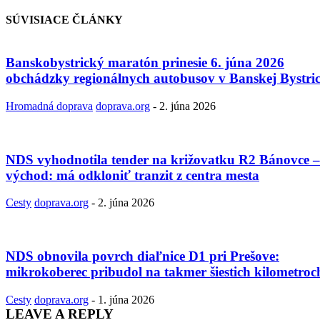
SÚVISIACE ČLÁNKY
Banskobystrický maratón prinesie 6. júna 2026
obchádzky regionálnych autobusov v Banskej Bystric
Hromadná doprava
doprava.org
-
2. júna 2026
NDS vyhodnotila tender na križovatku R2 Bánovce –
východ: má odkloniť tranzit z centra mesta
Cesty
doprava.org
-
2. júna 2026
NDS obnovila povrch diaľnice D1 pri Prešove:
mikrokoberec pribudol na takmer šiestich kilometroc
Cesty
doprava.org
-
1. júna 2026
LEAVE A REPLY