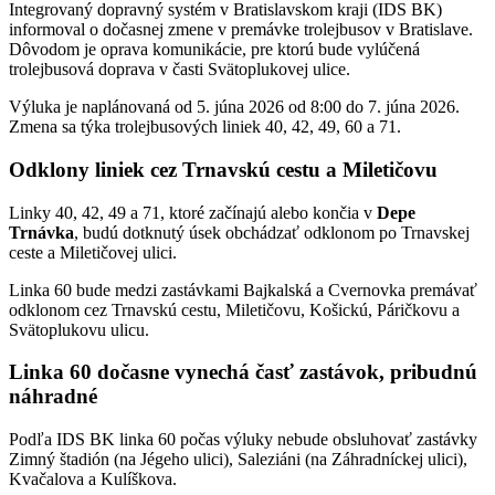
Integrovaný dopravný systém v Bratislavskom kraji (IDS BK)
informoval o dočasnej zmene v premávke trolejbusov v Bratislave.
Dôvodom je oprava komunikácie, pre ktorú bude vylúčená
trolejbusová doprava v časti Svätoplukovej ulice.
Výluka je naplánovaná od 5. júna 2026 od 8:00 do 7. júna 2026.
Zmena sa týka trolejbusových liniek 40, 42, 49, 60 a 71.
Odklony liniek cez Trnavskú cestu a Miletičovu
Linky 40, 42, 49 a 71, ktoré začínajú alebo končia v
Depe
Trnávka
, budú dotknutý úsek obchádzať odklonom po Trnavskej
ceste a Miletičovej ulici.
Linka 60 bude medzi zastávkami Bajkalská a Cvernovka premávať
odklonom cez Trnavskú cestu, Miletičovu, Košickú, Páričkovu a
Svätoplukovu ulicu.
Linka 60 dočasne vynechá časť zastávok, pribudnú
náhradné
Podľa IDS BK linka 60 počas výluky nebude obsluhovať zastávky
Zimný štadión (na Jégeho ulici), Saleziáni (na Záhradníckej ulici),
Kvačalova a Kulíškova.