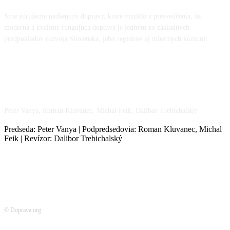
Sme združenie nadšencov dopravy, ktoré vzniklo z presvedčenia, že
moderná a kvalitne fungujúca doprava je jedným zo základných
predpokladov rozvoja Slovenska, jeho regiónov aj miestnych komunít.
NÁŠ TÍM
Peter Vanya, Roman Kluvanec, Michal Feik, Dalibor Trebichalský
Predseda: Peter Vanya | Podpredsedovia: Roman Kluvanec, Michal
Feik | Revízor: Dalibor Trebichalský
© Doprava.org