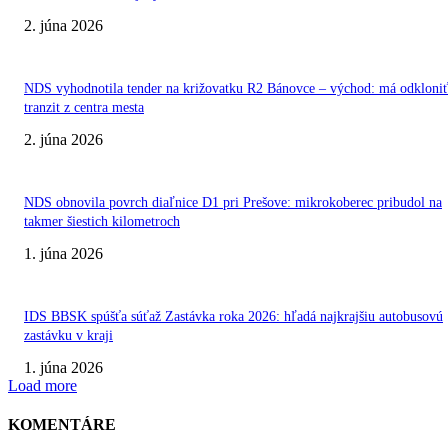
2. júna 2026
NDS vyhodnotila tender na križovatku R2 Bánovce – východ: má odkloni
tranzit z centra mesta
2. júna 2026
NDS obnovila povrch diaľnice D1 pri Prešove: mikrokoberec pribudol na
takmer šiestich kilometroch
1. júna 2026
IDS BBSK spúšťa súťaž Zastávka roka 2026: hľadá najkrajšiu autobusovú
zastávku v kraji
1. júna 2026
Load more
KOMENTÁRE