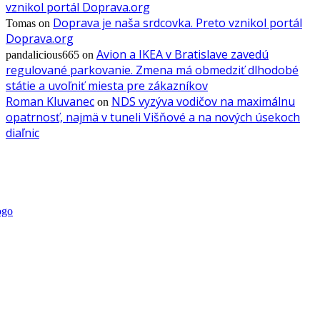
vznikol portál Doprava.org
Doprava je naša srdcovka. Preto vznikol portál
Tomas
on
Doprava.org
Avion a IKEA v Bratislave zavedú
pandalicious665
on
regulované parkovanie. Zmena má obmedziť dlhodobé
státie a uvoľniť miesta pre zákazníkov
Roman Kluvanec
NDS vyzýva vodičov na maximálnu
on
opatrnosť, najmä v tuneli Višňové a na nových úsekoch
diaľnic