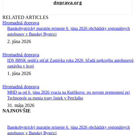
doprava.org
RELATED ARTICLES
Hromadná doprava
Banskobystrický maratón prinesie 6. júna 2026 obchádzky regionálnych
autobusov v Banskej Bystrici
2. júna 2026
Hromadná doprava
IDS BBSK spúšťa súťaž Zastávka roka 2026: hľadá najkrajšiu autobusovú
zastávku v kraji
1. júna 2026
Hromadná doprava
MHD sa od 6. júna 2026 vracia na Kutlíkovu: po novom premostení pri
Technopole sa menia trasy liniek v Petržalke
31. mája 2026
NAJNOVŠIE
Banskobystrický maratón prinesie 6. júna 2026 obchádzky regionálnych
autobusov v Banskej Bystrici