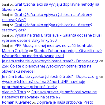
Graf týždňa: ako sa vyvíjajú dopravné nehody na
Juraj
on
Slovensku?
Graf týždňa: ako vplýva rýchlosť na ušetrený
Juraj
on
cestovný čas?
Graf týždňa: ako vplýva rýchlosť na ušetrený
Juraj
on
cestovný čas?
Výluka na trati Bratislava – Galanta dočasne zruší
Juraj
on
vybrané osobné vlaky linky S60
PPP Mosty: menej mostov, no väčší kontrakt
Juraj
on
Martin Grujbár
Stanica Zohor napreduje. Otvorili nové
on
nástupište na modernizovanej trati
Je nám treba tie vysokorýchlostné trate? - Doprava.org
on
ŽSR: Čo ste o plánovanej vysokorýchlostnej trati na
Slovensku nevedeli
Je nám treba tie vysokorýchlostné trate? - Doprava.org
on
Vysokorýchlostná trať na Záhorí: ÚHP navrhuje
poprehadzovať prioritné úseky
Vladimír Tóth
Stupava preveruje možnosti svetelne
on
riadených križovatiek na ceste I/2
Roman Kluvanec
Doprava je naša srdcovka. Preto
on