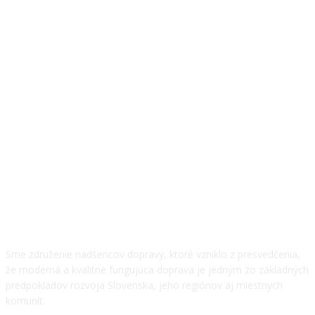
O NÁS
Sme združenie nadšencov dopravy, ktoré vzniklo z presvedčenia,
že moderná a kvalitne fungujúca doprava je jedným zo základných
predpokladov rozvoja Slovenska, jeho regiónov aj miestnych
komunít.