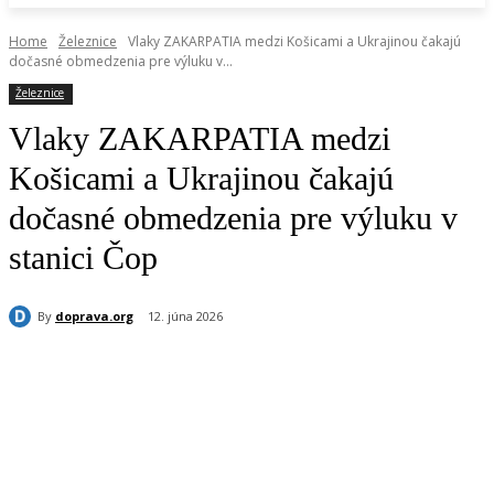
Home
Železnice
Vlaky ZAKARPATIA medzi Košicami a Ukrajinou čakajú
dočasné obmedzenia pre výluku v...
Železnice
Vlaky ZAKARPATIA medzi
Košicami a Ukrajinou čakajú
dočasné obmedzenia pre výluku v
stanici Čop
By
doprava.org
12. júna 2026