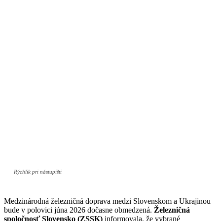
Rýchlik pri nástupišti
Medzinárodná železničná doprava medzi Slovenskom a Ukrajinou
bude v polovici júna 2026 dočasne obmedzená.
Železničná
spoločnosť Slovensko (ZSSK)
informovala, že vybrané