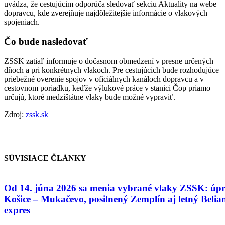
uvádza, že cestujúcim odporúča sledovať sekciu Aktuality na webe
dopravcu, kde zverejňuje najdôležitejšie informácie o vlakových
spojeniach.
Čo bude nasledovať
ZSSK zatiaľ informuje o dočasnom obmedzení v presne určených
dňoch a pri konkrétnych vlakoch. Pre cestujúcich bude rozhodujúce
priebežné overenie spojov v oficiálnych kanáloch dopravcu a v
cestovnom poriadku, keďže výlukové práce v stanici Čop priamo
určujú, ktoré medzištátne vlaky bude možné vypraviť.
Zdroj:
zssk.sk
SÚVISIACE ČLÁNKY
Od 14. júna 2026 sa menia vybrané vlaky ZSSK: úp
Košice – Mukačevo, posilnený Zemplín aj letný Belia
expres