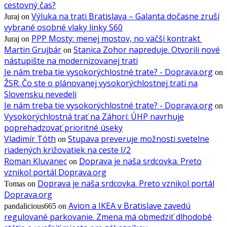
cestovný čas?
Výluka na trati Bratislava – Galanta dočasne zruší
Juraj
on
vybrané osobné vlaky linky S60
PPP Mosty: menej mostov, no väčší kontrakt
Juraj
on
Martin Grujbár
Stanica Zohor napreduje. Otvorili nové
on
nástupište na modernizovanej trati
Je nám treba tie vysokorýchlostné trate? - Doprava.org
on
ŽSR: Čo ste o plánovanej vysokorýchlostnej trati na
Slovensku nevedeli
Je nám treba tie vysokorýchlostné trate? - Doprava.org
on
Vysokorýchlostná trať na Záhorí: ÚHP navrhuje
poprehadzovať prioritné úseky
Vladimír Tóth
Stupava preveruje možnosti svetelne
on
riadených križovatiek na ceste I/2
Roman Kluvanec
Doprava je naša srdcovka. Preto
on
vznikol portál Doprava.org
Doprava je naša srdcovka. Preto vznikol portál
Tomas
on
Doprava.org
Avion a IKEA v Bratislave zavedú
pandalicious665
on
regulované parkovanie. Zmena má obmedziť dlhodobé