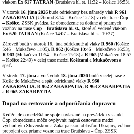
vlakom
Ex 617 TATRAN
(Bratislava hl. st. 11:32 – Košice 16:53).
V utorok
16. júna 2026
bude odrieknutý bez náhrady vlak
R 961
ZAKARPATIA
(Užhorod 8:14 – Košice 12:18) v celej trase
Čop
– Košice
. ZSSK uvádza, že obmedzenie sa dotkne aj priamych
vozňov na trase
Čop – Bratislava hl. st.
, ktoré sú vedené vlakom
Ex 620 TATRAN
(Košice 14:07 – Bratislava hl. st. 19:27).
Zároveň budú v utorok 16. júna odrieknuté aj vlaky
R 960
(Košice
5:46 – Mukačevo 11:05),
R 962
(Košice 10:46 – Mukačevo 16:53),
R 963
(Mukačevo 11:54 – Košice 15:18) a
R 965
(Mukačevo 18:57
– Košice 22:49) v celej trase medzi
Košicami
a
Mukačevom
a
späť.
V stredu
17. júna
a vo štvrtok
18. júna 2026
budú v celej trase z
Košíc do Mukačeva a späť odrieknuté vlaky
R 960
ZAKARPATIA
,
R 962 ZAKARPATIA
,
R 963 ZAKARPATIA
a
R 965 ZAKARPATIA
.
Dopad na cestovanie a odporúčania dopravcu
Keďže ide o medzištátne spoje naviazané na prevádzku v stanici
Čop, obmedzenia môžu ovplyvniť najmä cestovanie medzi
východným Slovenskom a Zakarpatskou oblasťou Ukrajiny, vrátane
prepojení cez priame vozne na trase Bratislava – Čop. ZSSK