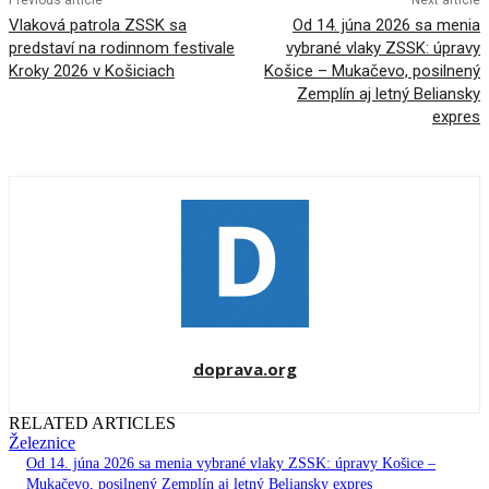
Previous article
Next article
Vlaková patrola ZSSK sa
Od 14. júna 2026 sa menia
predstaví na rodinnom festivale
vybrané vlaky ZSSK: úpravy
Kroky 2026 v Košiciach
Košice – Mukačevo, posilnený
Zemplín aj letný Beliansky
expres
doprava.org
RELATED ARTICLES
Železnice
Od 14. júna 2026 sa menia vybrané vlaky ZSSK: úpravy Košice –
Mukačevo, posilnený Zemplín aj letný Beliansky expres