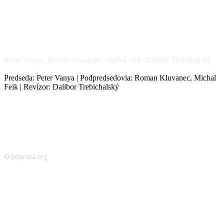
NÁŠ TÍM
Peter Vanya, Roman Kluvanec, Michal Feik, Dalibor Trebichalský
Predseda: Peter Vanya | Podpredsedovia: Roman Kluvanec, Michal
Feik | Revízor: Dalibor Trebichalský
© Doprava.org