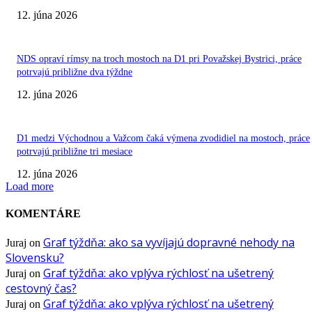
12. júna 2026
NDS opraví rímsy na troch mostoch na D1 pri Považskej Bystrici, práce
potrvajú približne dva týždne
12. júna 2026
D1 medzi Východnou a Važcom čaká výmena zvodidiel na mostoch, práce
potrvajú približne tri mesiace
12. júna 2026
Load more
KOMENTÁRE
Graf týždňa: ako sa vyvíjajú dopravné nehody na
Juraj
on
Slovensku?
Graf týždňa: ako vplýva rýchlosť na ušetrený
Juraj
on
cestovný čas?
Graf týždňa: ako vplýva rýchlosť na ušetrený
Juraj
on