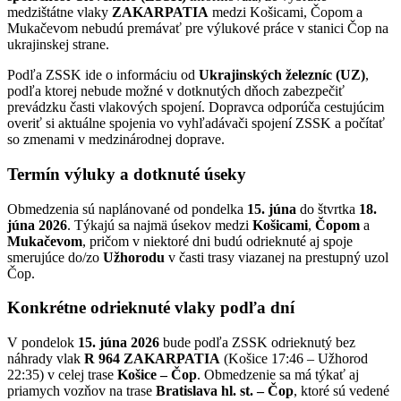
medzištátne vlaky
ZAKARPATIA
medzi Košicami, Čopom a
Mukačevom nebudú premávať pre výlukové práce v stanici Čop na
ukrajinskej strane.
Podľa ZSSK ide o informáciu od
Ukrajinských železníc (UZ)
,
podľa ktorej nebude možné v dotknutých dňoch zabezpečiť
prevádzku časti vlakových spojení. Dopravca odporúča cestujúcim
overiť si aktuálne spojenia vo vyhľadávači spojení ZSSK a počítať
so zmenami v medzinárodnej doprave.
Termín výluky a dotknuté úseky
Obmedzenia sú naplánované od pondelka
15. júna
do štvrtka
18.
júna 2026
. Týkajú sa najmä úsekov medzi
Košicami
,
Čopom
a
Mukačevom
, pričom v niektoré dni budú odrieknuté aj spoje
smerujúce do/zo
Užhorodu
v časti trasy viazanej na prestupný uzol
Čop.
Konkrétne odrieknuté vlaky podľa dní
V pondelok
15. júna 2026
bude podľa ZSSK odrieknutý bez
náhrady vlak
R 964 ZAKARPATIA
(Košice 17:46 – Užhorod
22:35) v celej trase
Košice – Čop
. Obmedzenie sa má týkať aj
priamych vozňov na trase
Bratislava hl. st. – Čop
, ktoré sú vedené