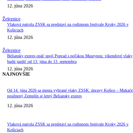
12. júna 2026
Železnice
Vlaková patrola ZSSK sa predstaví na rodinnom festivale Kroky 2026 v
Košiciach
12. júna 2026
Železnice
Beliansky expres opäť spojí Poprad s poľskou Muszynou: víkendové vlaky
budú jazdiť od 13. júna do 13. septembra
12. júna 2026
NAJNOVŠIE
Od 14. júna 2026 sa menia vybrané vlaky ZSSK: úpravy Košice – Mukače
posilnený Zemplín aj letný Beliansky expres
12. júna 2026
Vlaková patrola ZSSK sa predstaví na rodinnom festivale Kroky 2026 v
Košiciach