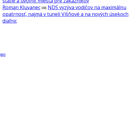
státie a uvoľniť miesta pre zákazníkov
Roman Kluvanec
NDS vyzýva vodičov na maximálnu
on
opatrnosť, najmä v tuneli Višňové a na nových úsekoch
diaľnic