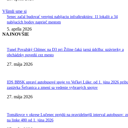
Všimli sme si
Senec začal budovať verejnú nabíjaciu infraštruktúru: 11 lokalít a 34
nabíjacích bodov naprieč mestom
5. apríla 2026
NAJNOVŠIE
Tunel Považský Chlmec na D3 pri Žiline čaká jarná údržba: uzávierky a
obchádzky povedú cez mesto
27. mája 2026
IDS BBSK upraví autobusové spoje vo Veľkej Lúke: od 1. júna 2026 prib
zastávka Šefranica a zmení sa vedenie vybraných spojov
27. mája 2026
Tomášovce v okrese Lučenec prejdú na pravidelnejší interval autobusov: 
na linke 480 od 1. júna 2026