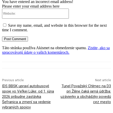
You have entered an incorrect email address!
Please enter your email address here
Website:
Save my name, email, and website in this browser for the next
time I comment.
Táto stránka používa Akismet na obmedzenie spamu.
Zistite, ako sa
spracovávajú údaje o vašich komentároch.
Previous article
Next article
IDS BBSK upraví autobusové
Tunel Považský Chlmec na D3
spoje vo Veľkej Lúke: od 1. júna
pri Žiline čaká jarná údržba:
2026 pribudne zastávka
uzávierky a obchádzky povedú
Šefranica a zmení sa vedenie
cez mesto
vybraných spojov