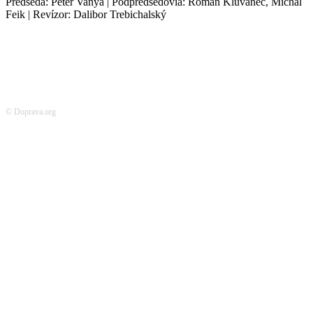
Predseda: Peter Vanya | Podpredsedovia: Roman Kluvanec, Michal
Feik | Revízor: Dalibor Trebichalský
© Doprava.org