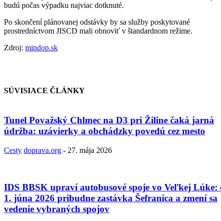
budú počas výpadku najviac dotknuté.
Po skončení plánovanej odstávky by sa služby poskytované
prostredníctvom JISCD mali obnoviť v štandardnom režime.
Zdroj:
mindop.sk
SÚVISIACE ČLÁNKY
Tunel Považský Chlmec na D3 pri Žiline čaká jarná
údržba: uzávierky a obchádzky povedú cez mesto
Cesty
doprava.org
-
27. mája 2026
IDS BBSK upraví autobusové spoje vo Veľkej Lúke:
1. júna 2026 pribudne zastávka Šefranica a zmení sa
vedenie vybraných spojov