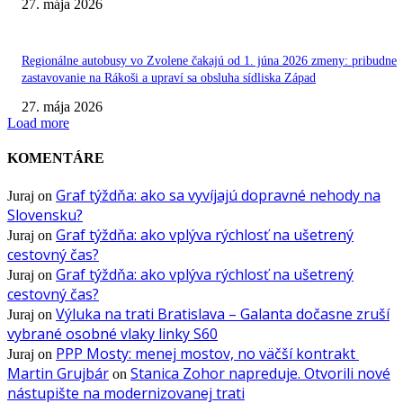
27. mája 2026
Regionálne autobusy vo Zvolene čakajú od 1. júna 2026 zmeny: pribudne
zastavovanie na Rákoši a upraví sa obsluha sídliska Západ
27. mája 2026
Load more
KOMENTÁRE
Graf týždňa: ako sa vyvíjajú dopravné nehody na
Juraj
on
Slovensku?
Graf týždňa: ako vplýva rýchlosť na ušetrený
Juraj
on
cestovný čas?
Graf týždňa: ako vplýva rýchlosť na ušetrený
Juraj
on
cestovný čas?
Výluka na trati Bratislava – Galanta dočasne zruší
Juraj
on
vybrané osobné vlaky linky S60
PPP Mosty: menej mostov, no väčší kontrakt
Juraj
on
Martin Grujbár
Stanica Zohor napreduje. Otvorili nové
on
nástupište na modernizovanej trati