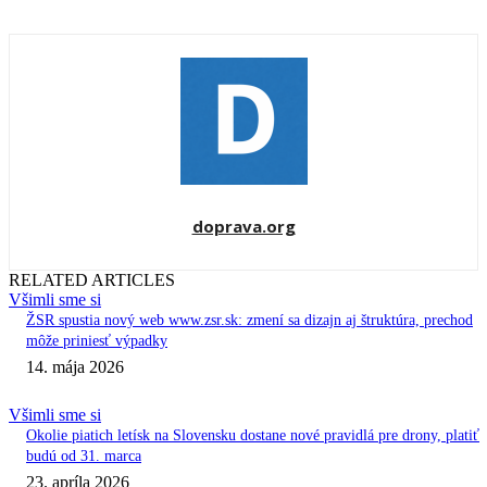
doprava.org
RELATED ARTICLES
Všimli sme si
ŽSR spustia nový web www.zsr.sk: zmení sa dizajn aj štruktúra, prechod
môže priniesť výpadky
14. mája 2026
Všimli sme si
Okolie piatich letísk na Slovensku dostane nové pravidlá pre drony, platiť
budú od 31. marca
23. apríla 2026