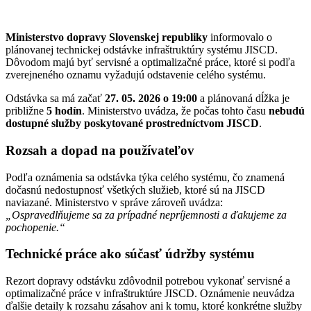
Ministerstvo dopravy Slovenskej republiky
informovalo o
plánovanej technickej odstávke infraštruktúry systému JISCD.
Dôvodom majú byť servisné a optimalizačné práce, ktoré si podľa
zverejneného oznamu vyžadujú odstavenie celého systému.
Odstávka sa má začať
27. 05. 2026 o 19:00
a plánovaná dĺžka je
približne
5 hodín
. Ministerstvo uvádza, že počas tohto času
nebudú
dostupné služby poskytované prostredníctvom JISCD
.
Rozsah a dopad na používateľov
Podľa oznámenia sa odstávka týka celého systému, čo znamená
dočasnú nedostupnosť všetkých služieb, ktoré sú na JISCD
naviazané. Ministerstvo v správe zároveň uvádza:
„Ospravedlňujeme sa za prípadné nepríjemnosti a ďakujeme za
pochopenie.“
Technické práce ako súčasť údržby systému
Rezort dopravy odstávku zdôvodnil potrebou vykonať servisné a
optimalizačné práce v infraštruktúre JISCD. Oznámenie neuvádza
ďalšie detaily k rozsahu zásahov ani k tomu, ktoré konkrétne služby