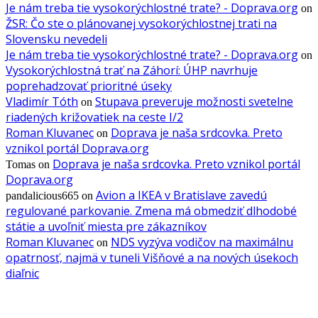
Je nám treba tie vysokorýchlostné trate? - Doprava.org
on
ŽSR: Čo ste o plánovanej vysokorýchlostnej trati na
Slovensku nevedeli
Je nám treba tie vysokorýchlostné trate? - Doprava.org
on
Vysokorýchlostná trať na Záhorí: ÚHP navrhuje
poprehadzovať prioritné úseky
Vladimír Tóth
Stupava preveruje možnosti svetelne
on
riadených križovatiek na ceste I/2
Roman Kluvanec
Doprava je naša srdcovka. Preto
on
vznikol portál Doprava.org
Doprava je naša srdcovka. Preto vznikol portál
Tomas
on
Doprava.org
Avion a IKEA v Bratislave zavedú
pandalicious665
on
regulované parkovanie. Zmena má obmedziť dlhodobé
státie a uvoľniť miesta pre zákazníkov
Roman Kluvanec
NDS vyzýva vodičov na maximálnu
on
opatrnosť, najmä v tuneli Višňové a na nových úsekoch
diaľnic