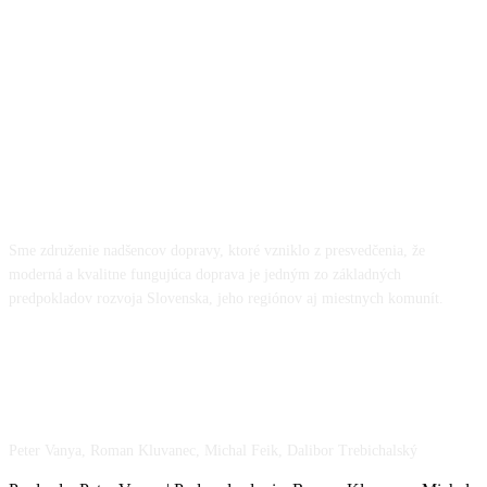
O NÁS
Sme združenie nadšencov dopravy, ktoré vzniklo z presvedčenia, že
moderná a kvalitne fungujúca doprava je jedným zo základných
predpokladov rozvoja Slovenska, jeho regiónov aj miestnych komunít.
NÁŠ TÍM
Peter Vanya, Roman Kluvanec, Michal Feik, Dalibor Trebichalský