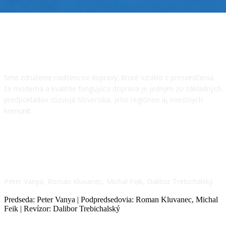
O NÁS
Sme združenie nadšencov dopravy, ktoré vzniklo z presvedčenia,
že moderná a kvalitne fungujúca doprava je jedným zo základných
predpokladov rozvoja Slovenska, jeho regiónov aj miestnych
komunít.
NÁŠ TÍM
Peter Vanya, Roman Kluvanec, Michal Feik, Dalibor Trebichalský
Predseda: Peter Vanya | Podpredsedovia: Roman Kluvanec, Michal
Feik | Revízor: Dalibor Trebichalský