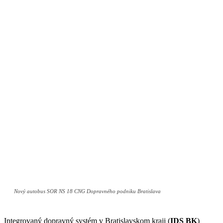
Nový autobus SOR NS 18 CNG Dopravného podniku Bratislava
Integrovaný dopravný systém v Bratislavskom kraji (
IDS BK
)