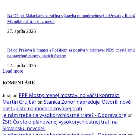
Na D2 pri Malackách sa začína výstavba mimoúrovňovej križovatky Rohož
Má odkloniť tranzit z mesta
27. apríla 2026
R4 od Prešova k hranici s Poľskom sa posúva v príprave: NDS chystá zml
na stavebné zámery piatich úsekov
27. apríla 2026
Load more
KOMENTÁRE
PPP Mosty: menej mostov, no väčší kontrakt
Juraj
on
Martin Grujbár
Stanica Zohor napreduje. Otvorili nové
on
nástupište na modernizovanej trati
Je nám treba tie vysokorýchlostné trate? - Doprava.org
on
ŽSR: Čo ste o plánovanej vysokorýchlostnej trati na
Slovensku nevedeli