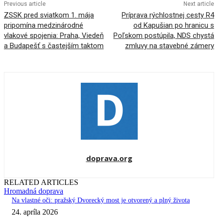
Previous article
Next article
ZSSK pred sviatkom 1. mája
Príprava rýchlostnej cesty R4
pripomína medzinárodné
od Kapušian po hranicu s
vlakové spojenia: Praha, Viedeň
Poľskom postúpila, NDS chystá
a Budapešť s častejším taktom
zmluvy na stavebné zámery
doprava.org
RELATED ARTICLES
Hromadná doprava
Na vlastné oči: pražský Dvorecký most je otvorený a plný života
24. apríla 2026