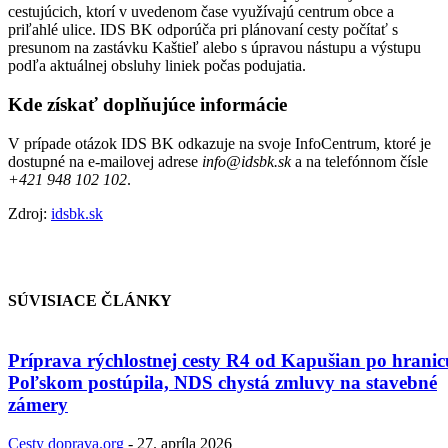
cestujúcich, ktorí v uvedenom čase využívajú centrum obce a
priľahlé ulice. IDS BK odporúča pri plánovaní cesty počítať s
presunom na zastávku Kaštieľ alebo s úpravou nástupu a výstupu
podľa aktuálnej obsluhy liniek počas podujatia.
Kde získať doplňujúce informácie
V prípade otázok IDS BK odkazuje na svoje InfoCentrum, ktoré je
dostupné na e-mailovej adrese
info@idsbk.sk
a na telefónnom čísle
+421 948 102 102
.
Zdroj:
idsbk.sk
SÚVISIACE ČLÁNKY
Príprava rýchlostnej cesty R4 od Kapušian po hranic
Poľskom postúpila, NDS chystá zmluvy na stavebné
zámery
Cesty
doprava.org
-
27. apríla 2026