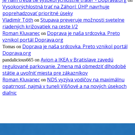
Je nám treba tie vysokorýchlostné trate? - Doprava.org
on
Vysokorýchlostná trať na Záhorí: ÚHP navrhuje
poprehadzovať prioritné úseky
Vladimír Tóth
Stupava preveruje možnosti svetelne
on
riadených križovatiek na ceste I/2
Roman Kluvanec
Doprava je naša srdcovka. Preto
on
vznikol portál Doprava.org
Doprava je naša srdcovka. Preto vznikol portál
Tomas
on
Doprava.org
Avion a IKEA v Bratislave zavedú
pandalicious665
on
regulované parkovanie. Zmena má obmedziť dlhodobé
státie a uvoľniť miesta pre zákazníkov
Roman Kluvanec
NDS vyzýva vodičov na maximálnu
on
opatrnosť, najmä v tuneli Višňové a na nových úsekoch
diaľnic