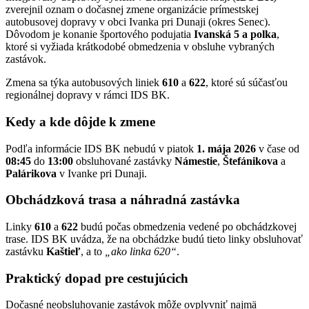
zverejnil oznam o dočasnej zmene organizácie prímestskej
autobusovej dopravy v obci Ivanka pri Dunaji (okres Senec).
Dôvodom je konanie športového podujatia
Ivanská 5 a polka
,
ktoré si vyžiada krátkodobé obmedzenia v obsluhe vybraných
zastávok.
Zmena sa týka autobusových liniek
610
a
622
, ktoré sú súčasťou
regionálnej dopravy v rámci IDS BK.
Kedy a kde dôjde k zmene
Podľa informácie IDS BK nebudú v piatok
1. mája 2026
v čase od
08:45
do
13:00
obsluhované zastávky
Námestie
,
Štefánikova
a
Palárikova
v Ivanke pri Dunaji.
Obchádzková trasa a náhradná zastávka
Linky
610
a
622
budú počas obmedzenia vedené po obchádzkovej
trase. IDS BK uvádza, že na obchádzke budú tieto linky obsluhovať
zastávku
Kaštieľ
, a to
„ako linka 620“
.
Praktický dopad pre cestujúcich
Dočasné neobsluhovanie zastávok môže ovplyvniť najmä