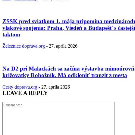
ZSSK pred sviatkom 1. mája pripomína medzinárod
vlakové spojenia: Praha, Viedeň a Budapešť s častejš
taktom
Železnice
doprava.org
-
27. apríla 2026
Na D2 pri Malackách sa začína výstavba mimoúrovň
križovatky Rohožník. Má odkloniť tranzit z mesta
Cesty
doprava.org
-
27. apríla 2026
LEAVE A REPLY
Comment: