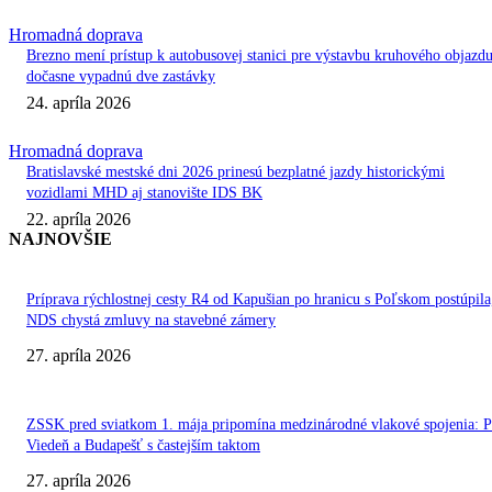
Hromadná doprava
Brezno mení prístup k autobusovej stanici pre výstavbu kruhového objazdu
dočasne vypadnú dve zastávky
24. apríla 2026
Hromadná doprava
Bratislavské mestské dni 2026 prinesú bezplatné jazdy historickými
vozidlami MHD aj stanovište IDS BK
22. apríla 2026
NAJNOVŠIE
Príprava rýchlostnej cesty R4 od Kapušian po hranicu s Poľskom postúpila
NDS chystá zmluvy na stavebné zámery
27. apríla 2026
ZSSK pred sviatkom 1. mája pripomína medzinárodné vlakové spojenia: P
Viedeň a Budapešť s častejším taktom
27. apríla 2026