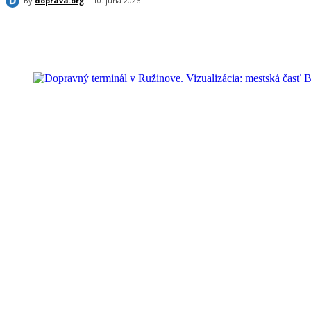
By
doprava.org
10. júna 2026
Share