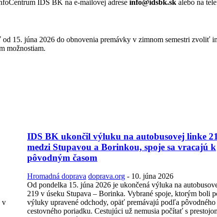
 InfoCentrum IDS BK na e-mailovej adrese
info@idsbk.sk
alebo na tel
eť od 15. júna 2026 do obnovenia premávky v zimnom semestri zvoliť 
ným možnostiam.
IDS BK ukončil výluku na autobusovej linke 2
medzi Stupavou a Borinkou, spoje sa vracajú k
pôvodným časom
Hromadná doprava
doprava.org
-
10. júna 2026
Od pondelka 15. júna 2026 je ukončená výluka na autobusove
219 v úseku Stupava – Borinka. Vybrané spoje, ktorým boli p
 v
výluky upravené odchody, opäť premávajú podľa pôvodného
cestovného poriadku. Cestujúci už nemusia počítať s prestojo