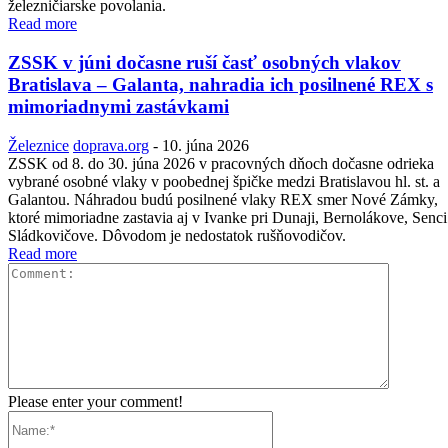
železničiarske povolania.
Read more
ZSSK v júni dočasne ruší časť osobných vlakov
Bratislava – Galanta, nahradia ich posilnené REX s
mimoriadnymi zastávkami
Železnice
doprava.org
-
10. júna 2026
ZSSK od 8. do 30. júna 2026 v pracovných dňoch dočasne odrieka
vybrané osobné vlaky v poobednej špičke medzi Bratislavou hl. st. a
Galantou. Náhradou budú posilnené vlaky REX smer Nové Zámky,
ktoré mimoriadne zastavia aj v Ivanke pri Dunaji, Bernolákove, Senci
Sládkovičove. Dôvodom je nedostatok rušňovodičov.
Read more
Comment
Please enter your comment!
Name:*