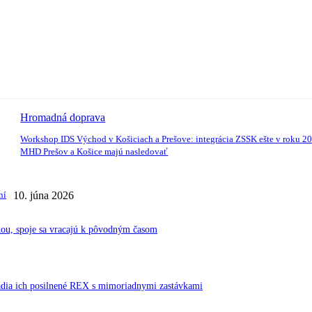
Hromadná doprava
Workshop IDS Východ v Košiciach a Prešove: integrácia ZSSK ešte v roku 2
MHD Prešov a Košice majú nasledovať
ní
10. júna 2026
kou, spoje sa vracajú k pôvodným časom
radia ich posilnené REX s mimoriadnymi zastávkami