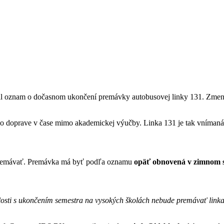
nil oznam o dočasnom ukončení premávky autobusovej linky 131. Zmena
o doprave v čase mimo akademickej výučby. Linka 131 je tak vnímaná 
remávať. Premávka má byť podľa oznamu
opäť obnovená v zimnom s
losti s ukončením semestra na vysokých školách nebude premávať lin