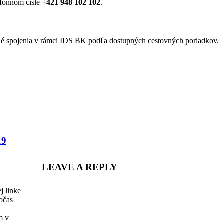
efónnom čísle
+421 948 102 102
.
iné spojenia v rámci IDS BK podľa dostupných cestovných poriadkov.
Share
19
LEAVE A REPLY
j linke
očas
m v