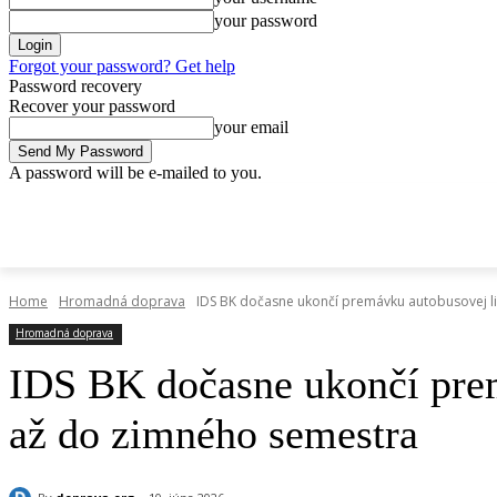
your password
Forgot your password? Get help
Password recovery
Recover your password
your email
A password will be e-mailed to you.
streda, 10 júna, 2026
Sign in / Join
Doprava.org
Cesty
Železni
DOPRAVA.ORG
CESTY
ŽELEZNICE
HROMADNÁ
Home
Hromadná doprava
IDS BK dočasne ukončí premávku autobusovej lin
Hromadná doprava
IDS BK dočasne ukončí prem
až do zimného semestra