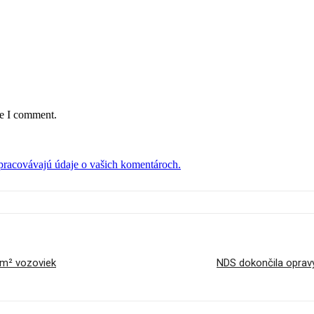
me I comment.
 spracovávajú údaje o vašich komentároch.
v m² vozoviek
NDS dokončila opravy