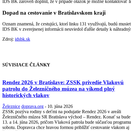
IDS BK zároveň doplnil, že v prípade otázok je možné kontaktovať
Dopad na cestovanie v Bratislavskom kraji
Oznam znamená, že cestujúci, ktorí linku 131 využívajú, budú musi
IDS BK v zverejnenej informácii neuviedol ďalšie detaily k náhrad
Zdroj:
idsbk.sk
SÚVISIACE ČLÁNKY
Rendez 2026 v Bratislave: ZSSK privedie Vlakovú
patrolu do Železničného múzea na víkend plný
historických vlakov
Železnice
doprava.org
-
10. júna 2026
ZSSK pozýva rodiny s deťmi na podujatie Rendez 2026 v areáli
Železničného múzea SR Bratislava východ – Rendez. Konať sa bude
13. a 14. júna 2026, pričom Vlaková patrola bude súčasťou programu
sobotu. Dopravca chce hravou formou priblížiť cestovanie vlakom aj