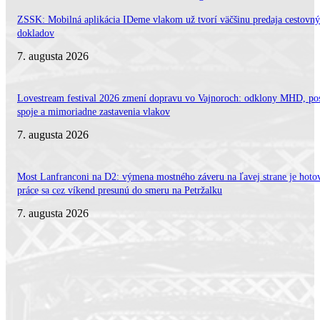
ZSSK: Mobilná aplikácia IDeme vlakom už tvorí väčšinu predaja cestovn
dokladov
7. augusta 2026
Lovestream festival 2026 zmení dopravu vo Vajnoroch: odklony MHD, po
spoje a mimoriadne zastavenia vlakov
7. augusta 2026
Most Lanfranconi na D2: výmena mostného záveru na ľavej strane je hoto
práce sa cez víkend presunú do smeru na Petržalku
7. augusta 2026