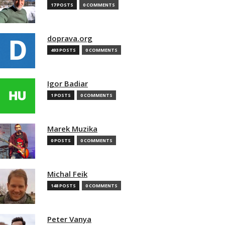
17 POSTS
0 COMMENTS
doprava.org
493 POSTS
0 COMMENTS
Igor Badiar
1 POSTS
0 COMMENTS
Marek Muzika
0 POSTS
0 COMMENTS
Michal Feik
148 POSTS
0 COMMENTS
Peter Vanya