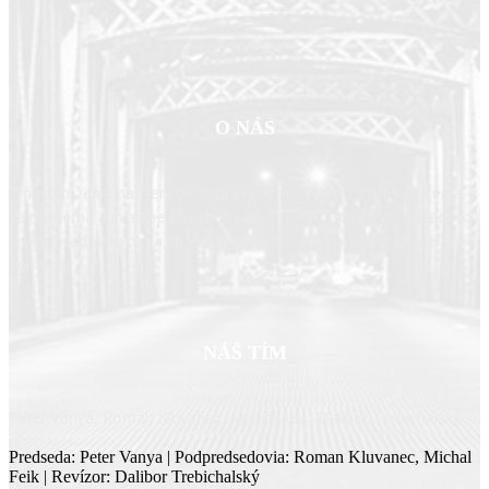
O NÁS
Sme združenie nadšencov dopravy, ktoré vzniklo z presvedčenia,
že moderná a kvalitne fungujúca doprava je jedným zo základných
predpokladov rozvoja Slovenska, jeho regiónov aj miestnych
komunít.
NÁŠ TÍM
Peter Vanya, Roman Kluvanec, Michal Feik, Dalibor Trebichalský
Predseda: Peter Vanya | Podpredsedovia: Roman Kluvanec, Michal
Feik | Revízor: Dalibor Trebichalský