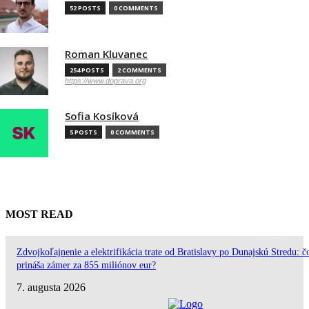
52 POSTS
0 COMMENTS
Roman Kluvanec
254 POSTS
2 COMMENTS
https://www.doprava.org
Sofia Kosíková
5 POSTS
0 COMMENTS
MOST READ
Zdvojkoľajnenie a elektrifikácia trate od Bratislavy po Dunajskú Stredu: č
prináša zámer za 855 miliónov eur?
7. augusta 2026